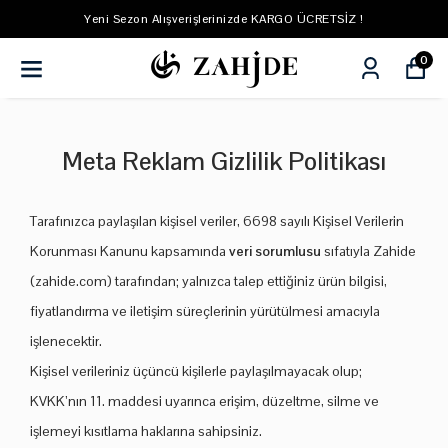
Yeni Sezon Alışverişlerinizde KARGO ÜCRETSİZ !
0
Meta Reklam Gizlilik Politikası
Tarafınızca paylaşılan kişisel veriler, 6698 sayılı Kişisel Verilerin
Korunması Kanunu kapsamında
veri sorumlusu
sıfatıyla Zahide
(zahide.com) tarafından; yalnızca talep ettiğiniz ürün bilgisi,
fiyatlandırma ve iletişim süreçlerinin yürütülmesi amacıyla
işlenecektir.
Kişisel verileriniz üçüncü kişilerle paylaşılmayacak olup;
KVKK’nın 11. maddesi uyarınca erişim, düzeltme, silme ve
işlemeyi kısıtlama haklarına sahipsiniz.